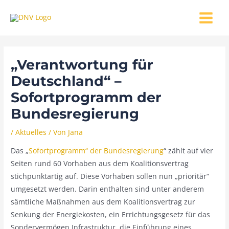
Zum
MAIN
Inhalt
MENU
springen
„Verantwortung für
Deutschland“ –
Sofortprogramm der
Bundesregierung
/
Aktuelles
/ Von
Jana
Das „
Sofortprogramm“ der Bundesregierung
“ zählt auf vier
Seiten rund 60 Vorhaben aus dem Koalitionsvertrag
stichpunktartig auf. Diese Vorhaben sollen nun „prioritär“
umgesetzt werden. Darin enthalten sind unter anderem
sämtliche Maßnahmen aus dem Koalitionsvertrag zur
Senkung der Energiekosten, ein Errichtungsgesetz für das
Sondervermögen Infrastruktur, die Einführung eines