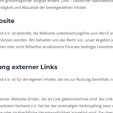
mit größtmöglicher Sorgfalt erstellt. DNV – Deutscher Naturwerk
ndigkeit und Aktualität der bereitgestellten Inhalte.
bsite
e.V. ist bestrebt, die Webseite unterbrechungsfrei zum Abruf anz
hlossen werden. Wir behalten uns das Recht vor, unser Angebot je
teien oder nicht fehlerfrei strukturierte Formate bedingte Unter
ng externer Links
e.V. ist für die eigenen Inhalte, die sie zur Nutzung bereithält,
ernen Websites Dritter, die als Link gekennzeichnet sind. Bei Li
kstein Verband e.V. hat bei der erstmaligen Verknüpfung zwar d
e oder strafrechtliche Verantwortlichkeit ausgelöst wird. Sie überpr