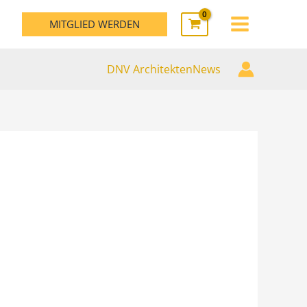
MAIN
MITGLIED WERDEN
MENU
DNV ArchitektenNews