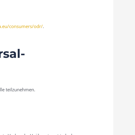
pa.eu/consumers/odr/
.
rsal­
elle teilzunehmen.