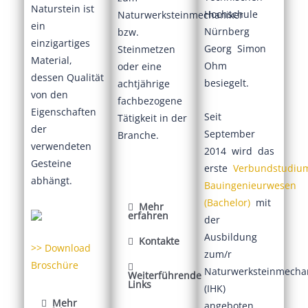
Naturstein ist
Hochschule
Naturwerksteinmechaniker
ein
Nürnberg
bzw.
einzigartiges
Georg Simon
Steinmetzen
Material,
Ohm
oder eine
dessen Qualität
besiegelt.
achtjährige
von den
fachbezogene
Eigenschaften
Seit
Tätigkeit in der
der
September
Branche.
verwendeten
2014 wird das
Gesteine
erste
Verbundstudi
abhängt.
Bauingenieurwesen
(Bachelor)
mit
Mehr
erfahren
der
Ausbildung
Kontakte
>> Download
zum/r
Broschüre
Naturwerksteinmecha
Weiterführende
Links
(IHK)
Mehr
angeboten.