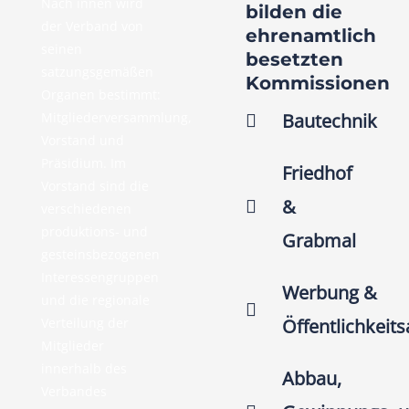
Nach innen wird
bilden die
der Verband von
ehrenamtlich
seinen
besetzten
satzungsgemäßen
Kommissionen
Organen bestimmt:
Mitgliederversammlung,
Bautechnik
Vorstand und
Präsidium. Im
Friedhof
Vorstand sind die
&
verschiedenen
produktions- und
Grabmal
gesteinsbezogenen
Interessengruppen
Werbung &
und die regionale
Verteilung der
Öffentlichkeits
Mitglieder
innerhalb des
Abbau,
Verbandes