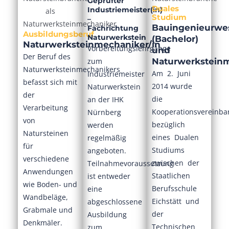
Geprüfter
Duales
Industriemeister(in)
Studium
–
Bauingenieurwe
Fachrichtung
Ausbildungsberuf
Naturwerkstein
(Bachelor)
Naturwerksteinmechaniker/in
Vorbereitungslehrgänge
und
Der Beruf des
zum
Naturwerksteinm
Naturwerksteinmechanikers
Am 2. Juni
Industriemeister
befasst sich mit
2014 wurde
Naturwerkstein
der
die
an der IHK
Verarbeitung
Kooperationsvereinb
Nürnberg
von
bezüglich
werden
Natursteinen
eines Dualen
regelmäßig
für
Studiums
angeboten.
verschiedene
zwischen der
Teilnahmevoraussetzung
Anwendungen
Staatlichen
ist entweder
wie Boden- und
Berufsschule
eine
Wandbeläge,
Eichstätt und
abgeschlossene
Grabmale und
der
Ausbildung
Denkmäler.
Technischen
zum