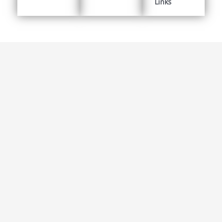
Links
Der DNV
Der DNV ist Fachverband und bundesweiter
Einheitsverband, der die Interessen seiner Mitglieder
verbindet.
MITGLIED WERDEN
Themen mit Links