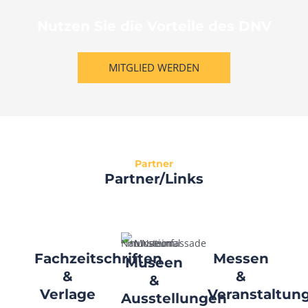
Nutzen Sie die Vorteile des DNV
MITGLIED WERDEN
Partner
Partner/Links
Fachzeitschriften
Messen
Museen
&
&
&
Verlage
Veranstaltun
Ausstellungen