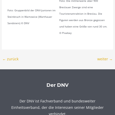
Foto: Die mittlerweile über 900
Breslauer Zwerge sind eine
Foto: Gruppenbild der DNV-Junioren im
Touristenattraktion in Breslau. Die
Steinbruch in Wartowice (Warthauer
Figuren werden aus Bronze gegossen
Sandstein) © DNV
und haben eine Größe von rund 30 cm.
© Pixabay
←
zurück
weiter
→
Der DNV
Der DNV ist Fachverband und bundesweiter
Einheitsverband, der die Interessen seiner Mitglieder
verbindet.