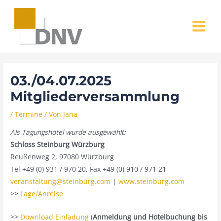
Zum
MAIN
Inhalt
MENU
springen
03./04.07.2025
Mitgliederversammlung
/
Termine
/ Von
Jana
Als Tagungshotel wurde ausgewählt:
Schloss Steinburg Würzburg
Reußenweg 2, 97080 Würzburg
Tel +49 (0) 931 / 970 20, Fax +49 (0) 910 / 971 21
veranstaltung@steinburg.com
|
www.steinburg.com
>>
Lage/Anreise
>>
Download Einladung
(
Anmeldung und Hotelbuchung bis