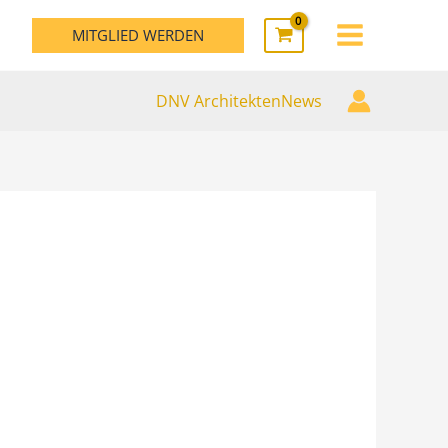
MAIN
MITGLIED WERDEN
MENU
DNV ArchitektenNews