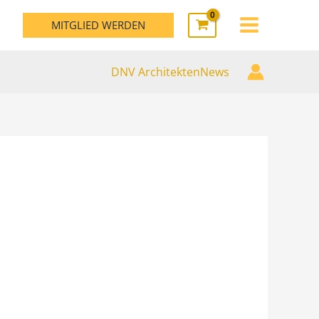
MAIN
MITGLIED WERDEN
MENU
DNV ArchitektenNews