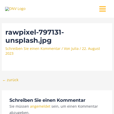
Zum
MAIN
Inhalt
MENU
springen
rawpixel-797131-
unsplash.jpg
Schreiben Sie einen Kommentar
/ Von
Julia
/
22. August
2023
←
zurück
Schreiben Sie einen Kommentar
Sie müssen
angemeldet
sein, um einen Kommentar
abzugeben.