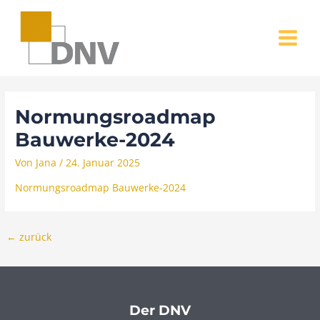
Zum
MAIN
Inhalt
MENU
springen
Normungsroadmap
Bauwerke-2024
Von
Jana
/
24. Januar 2025
Normungsroadmap Bauwerke-2024
←
zurück
Der DNV