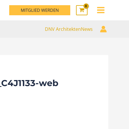
MAIN
MITGLIED WERDEN
MENU
DNV ArchitektenNews
_C4J1133-web