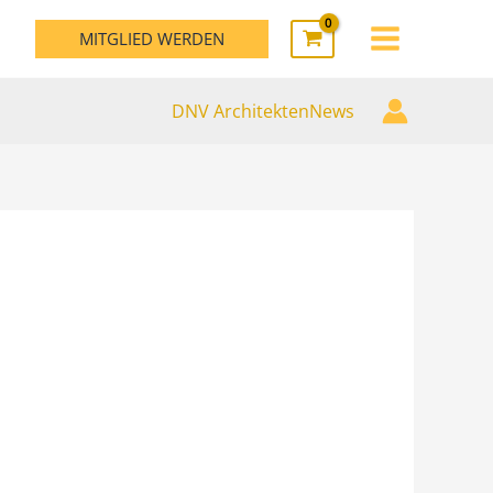
MAIN
MITGLIED WERDEN
MENU
DNV ArchitektenNews