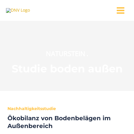
Zum
MAIN
Inhalt
MENU
springen
NATURSTEIN
.
Studie boden außen
Nachhaltigkeitsstudie
Ökobilanz von Bodenbelägen im
Außenbereich