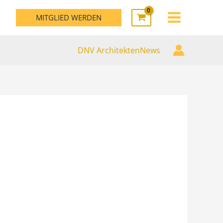
MAIN
MITGLIED WERDEN
MENU
DNV ArchitektenNews