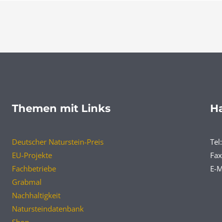
Themen mit Links
Ha
Deutscher Naturstein-Preis
Tel
EU-Projekte
Fax
Fachbetriebe
E-M
Grabmal
Nachhaltigkeit
Natursteindatenbank