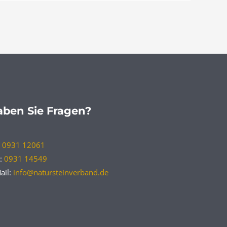
ben Sie Fragen?
:
0931 12061
:
0931 14549
ail:
info@natursteinverband.de