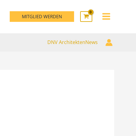
MAIN
MITGLIED WERDEN
MENU
DNV ArchitektenNews