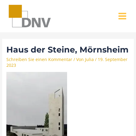
Zum
MAIN
Inhalt
MENU
springen
Haus der Steine, Mörnsheim
Schreiben Sie einen Kommentar
/ Von
Julia
/
19. September
2023