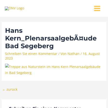
Zum
MAIN
Inhalt
MENU
springen
Hans
Kern_PlenarsaalgebÃ¤ude
Bad Segeberg
Schreiben Sie einen Kommentar
/ Von
Nathan
/
16. August
2023
←
zurück