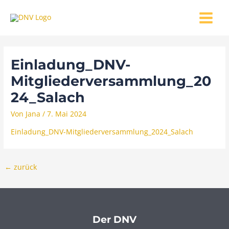
Zum
MAIN
Inhalt
MENU
springen
Einladung_DNV-
Mitgliederversammlung_20
24_Salach
Von
Jana
/
7. Mai 2024
Einladung_DNV-Mitgliederversammlung_2024_Salach
←
zurück
Der DNV