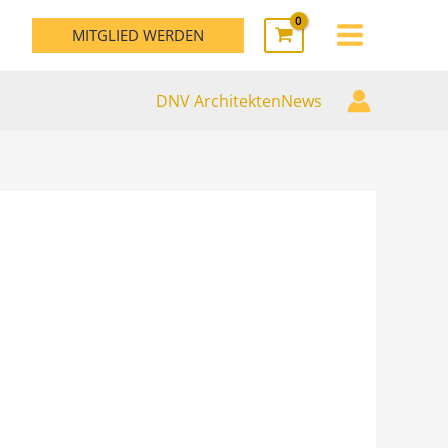
MAIN
MITGLIED WERDEN
MENU
DNV ArchitektenNews