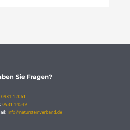
ben Sie Fragen?
:
0931 12061
:
0931 14549
ail:
info@natursteinverband.de