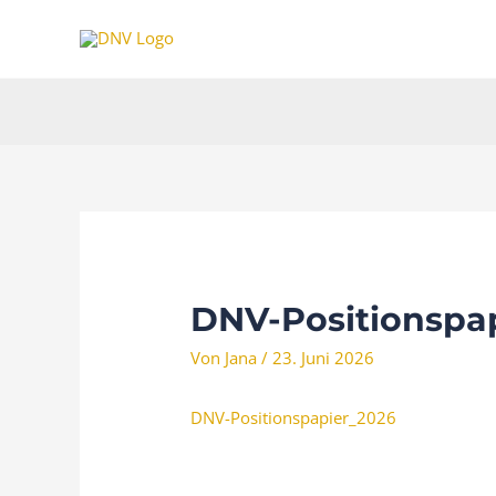
Zum
Inhalt
springen
DNV-Positionspa
Von
Jana
/
23. Juni 2026
DNV-Positionspapier_2026