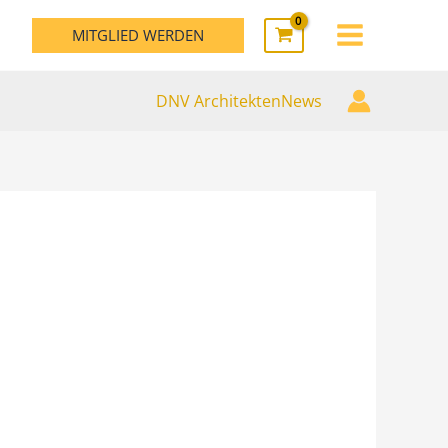
MAIN
MITGLIED WERDEN
MENU
DNV ArchitektenNews