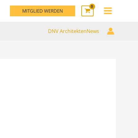
MAIN
MITGLIED WERDEN
MENU
DNV ArchitektenNews