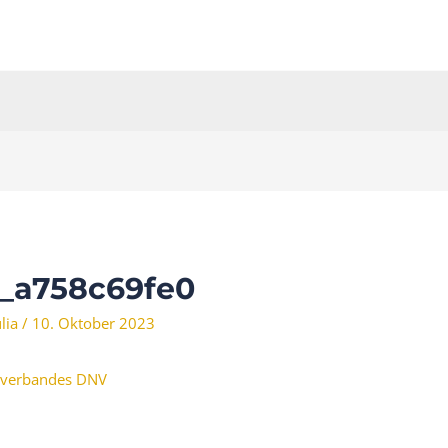
_a758c69fe0
ulia
/
10. Oktober 2023