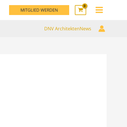
MAIN
MITGLIED WERDEN
MENU
DNV ArchitektenNews