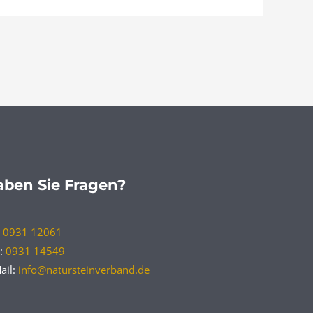
ben Sie Fragen?
:
0931 12061
:
0931 14549
ail:
info@natursteinverband.de