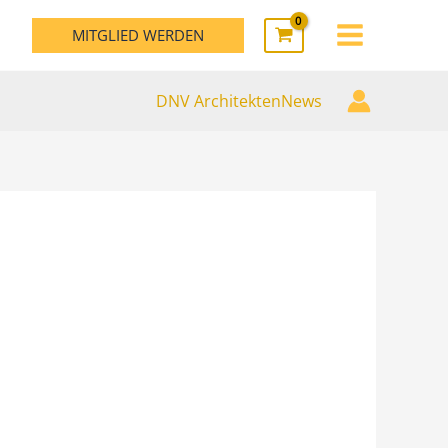
MAIN
MITGLIED WERDEN
MENU
DNV ArchitektenNews