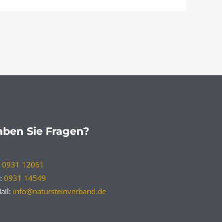
ben Sie Fragen?
:
0931 12061
:
0931 14549
ail:
info@natursteinverband.de