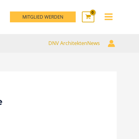
MAIN
MITGLIED WERDEN
MENU
DNV ArchitektenNews
e