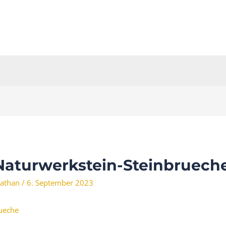
aturwerkstein-Steinbruech
athan
/
6. September 2023
ueche