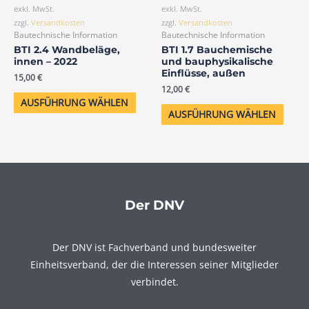
Produkt
Produ
exkl. MwSt.
exkl. MwSt.
Produktseite
Produ
weist
weist
zzgl.
Versandkosten
zzgl.
Versandkosten
gewählt
gewäh
Bautechnische Information
Bautechnische Information
mehrere
mehr
werden
werd
BTI 2.4 Wandbeläge,
BTI 1.7 Bauchemische
Varianten
Varia
innen – 2022
und bauphysikalische
auf.
auf.
Einflüsse, außen
15,00
€
Die
Die
12,00
€
AUSFÜHRUNG WÄHLEN
Optionen
Opti
AUSFÜHRUNG WÄHLEN
können
könn
auf
auf
der
der
Produktseite
Produ
gewählt
gewäh
Der DNV
werden
werd
Der DNV ist Fachverband und bundesweiter
Einheitsverband, der die Interessen seiner Mitglieder
verbindet.