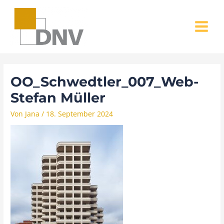
Zum
MAIN
Inhalt
MENU
springen
OO_Schwedtler_007_Web-
Stefan Müller
Von
Jana
/
18. September 2024