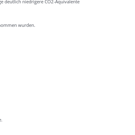
e deutlich niedrigere CO2-Äquivalente
entnommen wurden.
e.