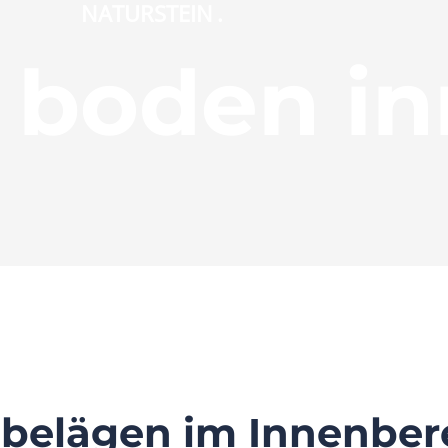
NATURSTEIN
.
 boden i
belägen im Innenber