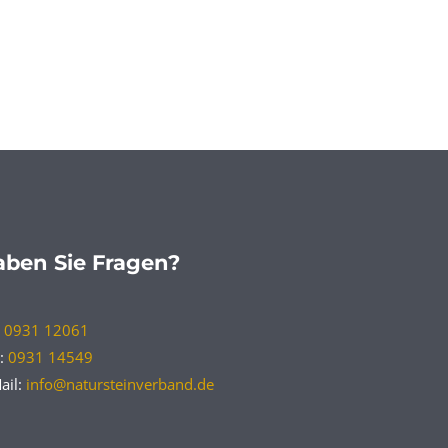
ben Sie Fragen?
:
0931 12061
:
0931 14549
ail:
info@natursteinverband.de