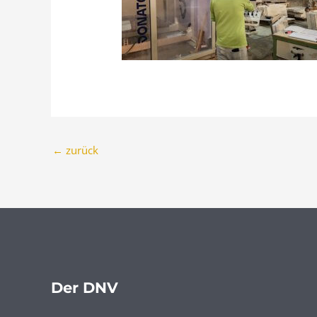
←
zurück
Der DNV