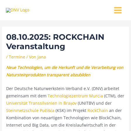
Zum
MAIN
Inhalt
MENU
springen
08.10.2025: ROCKCHAIN
Veranstaltung
/
Termine
/ Von
Jana
Neue Technologien, um die Herkunft und die Verarbeitung von
Natursteinprodukten transparent abzubilden
Der Deutsche Naturwerkstein-Verband e.V. (DNV) arbeitet
gemeinsam mit dem
Technologiezentrum Murcia
(CTM), der
Universität Transsilvanien in Brașov
(UNITBV) und der
Steinmetzschule Pučišća
(KSK) im Projekt
RockChain
an der
Kombination von neuartigen Technologien wie BlockChain,
Internet und Big Data, um die Kreislaufwirtschaft in der